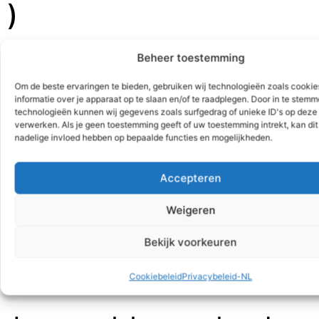
)
€
17,00
Beheer toestemming
Kromhout-wimpel klein
Om de beste ervaringen te bieden, gebruiken wij technologieën zoals cooki
informatie over je apparaat op te slaan en/of te raadplegen. Door in te stem
Uitverkocht
technologieën kunnen wij gegevens zoals surfgedrag of unieke ID's op deze 
verwerken. Als je geen toestemming geeft of uw toestemming intrekt, kan dit
SKU:
1014
Categorieën:
Geschenken
,
Souvenirs
nadelige invloed hebben op bepaalde functies en mogelijkheden.
Accepteren
Beschrijving
Aanvullende informatie
Weigeren
Beschrijving
Bekijk voorkeuren
Kleine Kromhout-wimpel
Cookiebeleid
Privacybeleid-NL