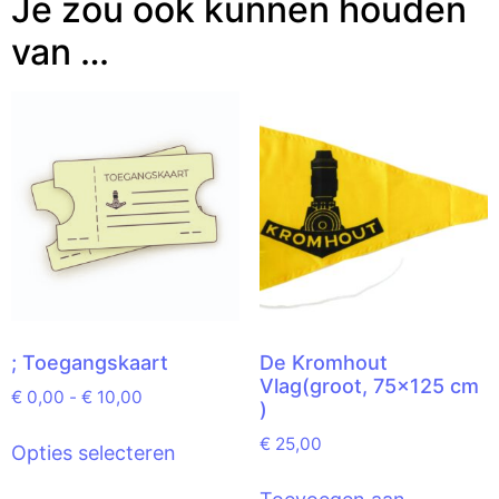
Je zou ook kunnen houden
van …
; Toegangskaart
De Kromhout
Vlag(groot, 75×125 cm
€
0,00
-
€
10,00
)
€
25,00
Opties selecteren