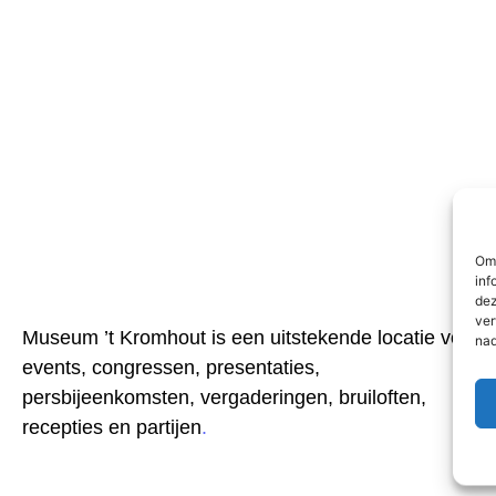
O
Om 
inf
dez
ver
Museum ’t Kromhout is een uitstekende locatie voor
nad
events, congressen, presentaties,
persbijeenkomsten, vergaderingen, bruiloften,
recepties en partijen
.