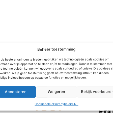
Beheer toestemming
nze unieke locatie hu
de beste ervaringen te bieden, gebruiken wij technologieën zoals cookies om
ormatie over je apparaat op te slaan en/of te raadplegen. Door in te stemmen met
e technologieën kunnen wij gegevens zoals surfgedrag of unieke ID's op deze s
werken. Als je geen toestemming geeft of uw toestemming intrekt, kan dit een
Het mu
elige invloed hebben op bepaalde functies en mogelijkheden.
Nieuwe
Accepteren
Weigeren
Bekijk voorkeure
Inform
Cookiebeleid
Privacybeleid-NL
Telefo
E-mai