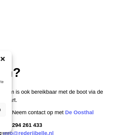
ren?
ite
seum is ook bereikbaar met de boot via de
 Vaart.
n
atie? Neem contact op met
De Oosthal
on: 0294 261 433
l:
info@rederijbelle.nl