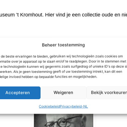
eum ’t Kromhout. Hier vind je een collectie oude en ni
Beheer toestemming
ateriaal. Een team van vrijwilligers werkt aan het opzett
de beste ervaringen te bieden, gebruiken wij technologieën zoals cookies om
ormatie over je apparaat op te slaan en/of te raadplegen. Door in te stemmen met
e technologieën kunnen wij gegevens zoals surfgedrag of unieke ID's op deze s
en in
onze regelmatig ge-update caleidoscoop !
werken. Als je geen toestemming geeft of uw toestemming intrekt, kan dit een
elige invloed hebben op bepaalde functies en mogelijkheden.
Accepteren
Weigeren
Bekijk voorkeure
Cookiebeleid
Privacybeleid-NL