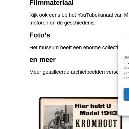
Filmmateriaal
Kijk ook eens op het YouTubekanaal van Mus
motoren en de geschiedenis.
Foto’s
Het museum heeft een enorme collectie fotom
Om 
en meer
inf
dez
Meer getailleerde archiefbeelden verschijn
ver
nad