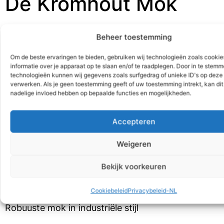
De Kromhout Mok
€
7,50
Beheer toestemming
Klik hier voor een set van 4 stuks à €20,=
Om de beste ervaringen te bieden, gebruiken wij technologieën zoals cooki
informatie over je apparaat op te slaan en/of te raadplegen. Door in te stem
Toevoegen aan winkelwagen
technologieën kunnen wij gegevens zoals surfgedrag of unieke ID's op deze 
verwerken. Als je geen toestemming geeft of uw toestemming intrekt, kan dit
nadelige invloed hebben op bepaalde functies en mogelijkheden.
SKU:
1010
Categorieën:
Geschenken
,
Souvenirs
Accepteren
Weigeren
Beschrijving
Aanvullende informatie
Bekijk voorkeuren
Beschrijving
Cookiebeleid
Privacybeleid-NL
Robuuste mok in industriële stijl