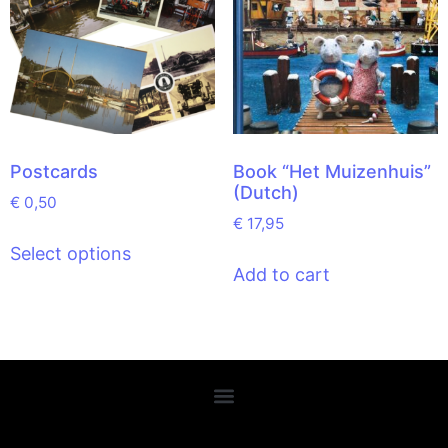
Postcards
Book “Het Muizenhuis”
(Dutch)
€
0,50
€
17,95
Select options
Add to cart