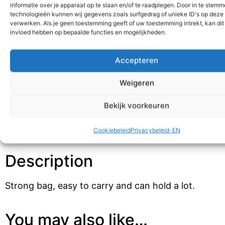
informatie over je apparaat op te slaan en/of te raadplegen. Door in te stem
€
5,00
technologieën kunnen wij gegevens zoals surfgedrag of unieke ID's op deze 
verwerken. Als je geen toestemming geeft of uw toestemming intrekt, kan dit
Linen Kromhout bag
invloed hebben op bepaalde functies en mogelijkheden.
Add to cart
Accepteren
Weigeren
SKU:
1021-1
Categories:
Geschenken
,
Souvenirs
Bekijk voorkeuren
Description
Additional information
Cookiebeleid
Privacybeleid-EN
Description
Strong bag, easy to carry and can hold a lot.
You may also like…