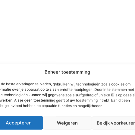
Beheer toestemming
Demonstrations
de beste ervaringen te bieden, gebruiken wij technologieën zoals cookies om
ormatie over je apparaat op te slaan en/of te raadplegen. Door in te stemmen met
e technologieën kunnen wij gegevens zoals surfgedrag of unieke ID's op deze s
Engine Maintenance Demonst
werken. Als je geen toestemming geeft of uw toestemming intrekt, kan dit een
elige invloed hebben op bepaalde functies en mogelijkheden.
On Tuesdays, our volunteers take care of
carry out any repairs. You can always wat
Accepteren
Weigeren
Bekijk voorkeure
works.