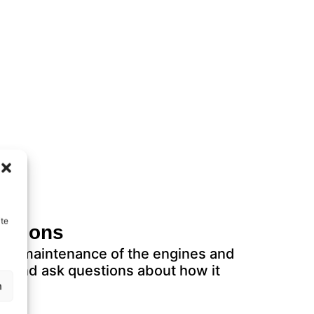
ite
rations
 the maintenance of the engines and
ch and ask questions about how it
n